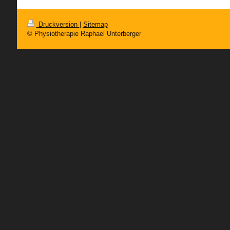
Druckversion
|
Sitemap
© Physiotherapie Raphael Unterberger